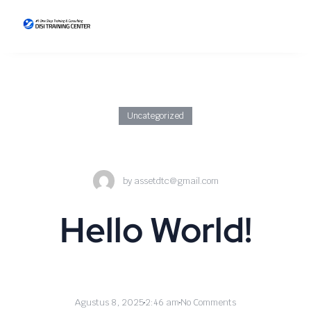
Uncategorized
by
assetdtc@gmail.com
Hello World!
Agustus 8, 2025
2:46 am
No Comments